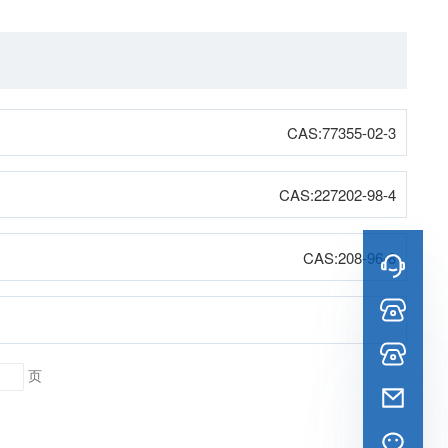
CAS:77355-02-3
CAS:227202-98-4
CAS:208-96-8
页