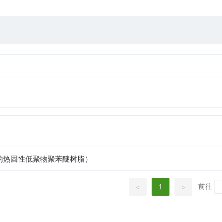
型的热固性低聚物聚苯醚树脂）
前往
1
<
>